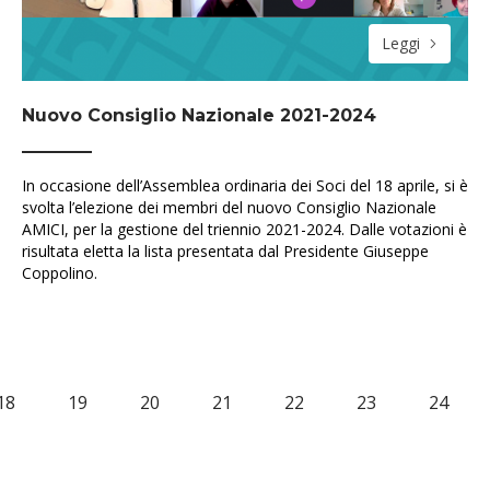
Leggi
Nuovo Consiglio Nazionale 2021-2024
In occasione dell’Assemblea ordinaria dei Soci del 18 aprile, si è
svolta l’elezione dei membri del nuovo Consiglio Nazionale
AMICI, per la gestione del triennio 2021-2024. Dalle votazioni è
risultata eletta la lista presentata dal Presidente Giuseppe
Coppolino.
18
19
20
21
22
23
24