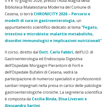
Il 9 e 10 giugno 2026, presso l’Aula Magna della
Biblioteca Malatestiana Moderna del Comune di
Cesena, si terrà
CHRONICITY 2026 – Percorsi e
modelli di cura in gastroenterologia
, un
appuntamento scientifico dedicato al tema
“Fegato,
intestino e microbiota: malattie metaboliche,
disordini immunologici e implicazioni nutrizionali”
Il corso, diretto dal
Dott. Carlo Fabbri
, dell’U.O. di
Gastroenterologia ed Endoscopia Digestiva
dell’Ospedale Morgagni Pierantoni di Forlì e
dell’Ospedale Bufalini di Cesena, vedrà la
partecipazione di numerosi specialisti e professionisti
sanitari impegnati nella presa in carico delle patologie
gastroenterologiche croniche. La segreteria scientifica
è composta da
Cecilia Binda, Elisa Liverani e
Alessandro Sartini
.