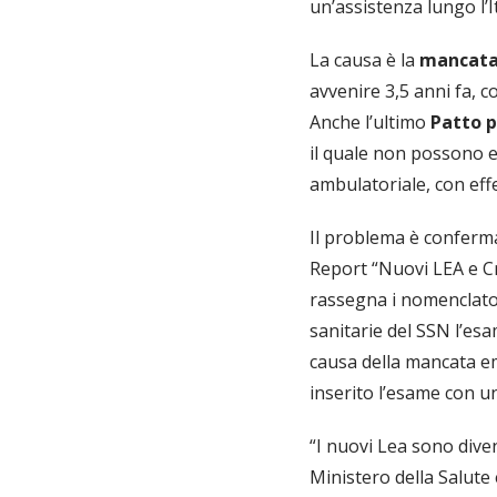
un’assistenza lungo l’It
La causa è la
mancata 
avvenire 3,5 anni fa, c
Anche l’ultimo
Patto p
il quale non possono en
ambulatoriale, con effe
Il problema è conferma
Report “Nuovi LEA e Cro
rassegna i nomenclator
sanitarie del SSN l’esa
causa della mancata e
inserito l’esame con u
“I nuovi Lea sono diven
Ministero della Salute