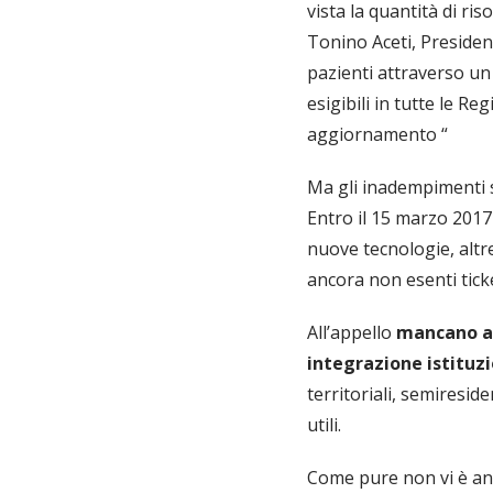
vista la quantità di ri
Tonino Aceti, President
pazienti attraverso un
esigibili in tutte le Re
aggiornamento “
Ma gli inadempimenti s
Entro il 15 marzo 2017
nuove tecnologie, altr
ancora non esenti ticke
All’appello
mancano anc
integrazione istituz
territoriali, semiresid
utili.
Come pure non vi è anco