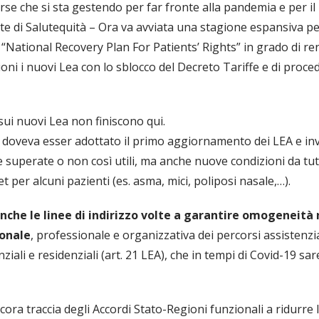
sorse che si sta gestendo per far fronte alla pandemia e per i
e di Salutequità – Ora va avviata una stagione espansiva per i 
 “National Recovery Plan For Patients’ Rights” in grado di r
gioni i nuovi Lea con lo sblocco del Decreto Tariffe e di proced
ui nuovi Lea non finiscono qui.
 doveva esser adottato il primo aggiornamento dei LEA e in
e superate o non così utili, ma anche nuove condizioni da tut
t per alcuni pazienti (es. asma, mici, poliposi nasale,…).
he le linee di indirizzo volte a garantire omogeneità n
ionale
, professionale e organizzativa dei percorsi assistenzial
enziali e residenziali (art. 21 LEA), che in tempi di Covid-19 s
ra traccia degli Accordi Stato-Regioni funzionali a ridurre l