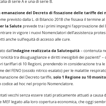
alia di serie A e una di serie B.
emanazione del Decreto di fissazione delle tariffe dei 
ome previsto dalla L. di Bilancio 2018 che fissava il termine a
er la Salute
prevede tra i primi impegni l’approvazione del 
trare in vigore i nuovi Nomenclatori dell’assistenza protesic
tti anche sull’equità di accesso alle cure.
to dall’
indagine realizzata da Salutequità
– contenuta ne
nicità tra disuguaglianze e diritti inesigibili dei pazienti” –
i tariffari di 10 Regioni, prendendo in considerazione tra l
me del FENO (ossido nitrico esalato) per le malattie respirat
manazione del Decreto tariffe,
solo 1 Regione su 10 monit
n codice ad hoc nel proprio Nomenclatore.
tati vecchi senza essere stati praticamente attuati a causa d
 e MEF legato alla loro copertura economica, che oggi semb