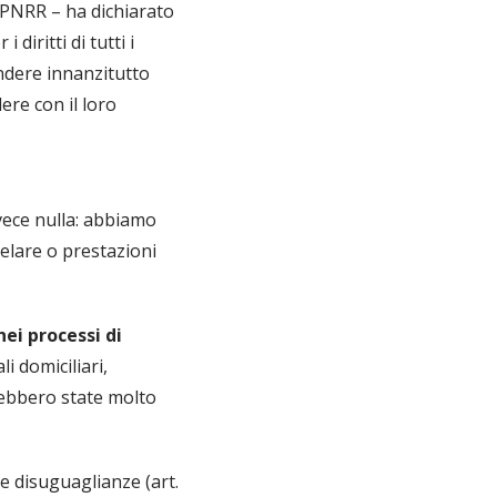
l PNRR – ha dichiarato
diritti di tutti i
endere innanzitutto
ere con il loro
vece nulla: abbiamo
elare o prestazioni
ei processi di
i domiciliari,
arebbero state molto
e disuguaglianze (art.