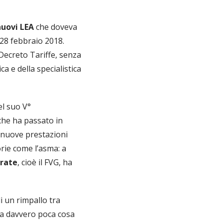
nuovi LEA
che doveva
l 28 febbraio 2018.
Decreto Tariffe, senza
a e della specialistica
l suo V°
 che ha passato in
e nuove prestazioni
orie come l’asma: a
orate
, cioè il FVG, ha
i un rimpallo tra
ra davvero poca cosa