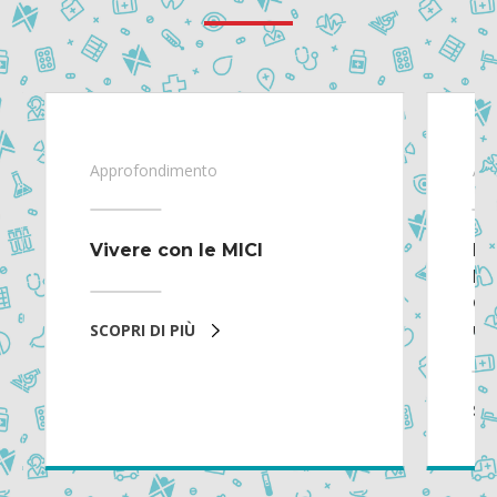
Approfondimento
Ap
Vivere con le MICI
L’
Ma
Cr
SCOPRI DI PIÙ
un
SCO